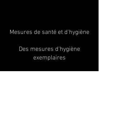
Mesures de santé et d'hygiène
Des mesures d'hygiène
exemplaires
Enregistrement et départ sans
contact
Annulation gratuite